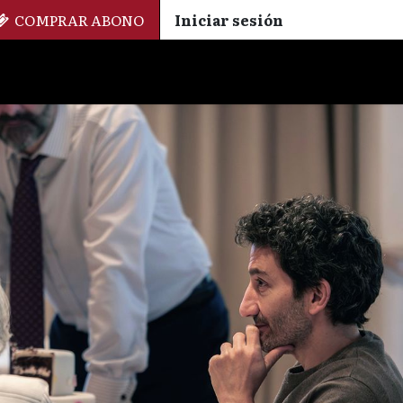
COMPRAR ABONO
Iniciar sesión
Palmarés
+ Cinemateca
EN
ES