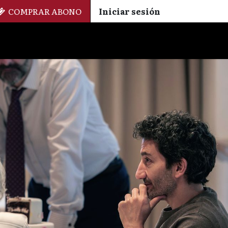
COMPRAR ABONO
Iniciar sesión
Palmarés
+ Cinemateca
EN
ES