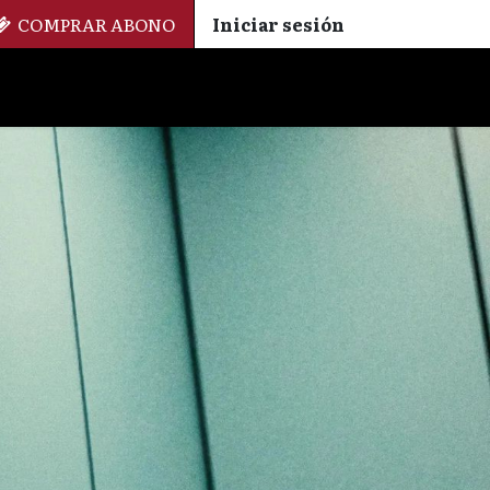
COMPRAR ABONO
Iniciar sesión
Palmarés
+ Cinemateca
EN
ES