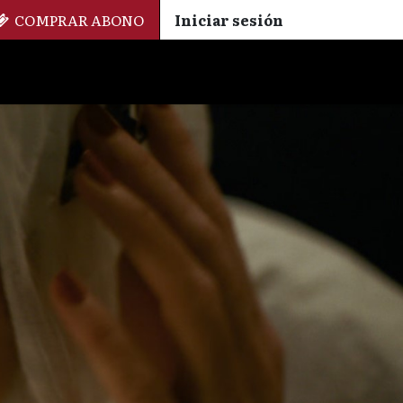
COMPRAR ABONO
Iniciar sesión
Palmarés
+ Cinemateca
EN
ES