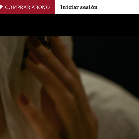
COMPRAR ABONO
Iniciar sesión
Palmarés
+ Cinemateca
EN
ES