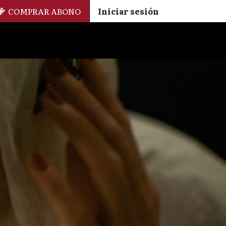
COMPRAR ABONO
Iniciar sesión
Palmarés
+ Cinemateca
EN
ES