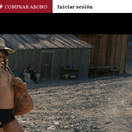
COMPRAR ABONO
Iniciar sesión
Palmarés
+ Cinemateca
EN
ES