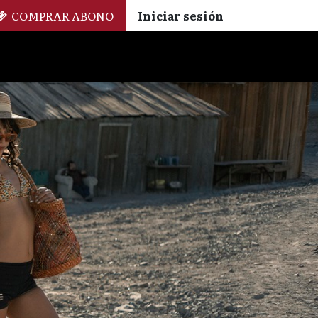
COMPRAR ABONO
Iniciar sesión
Palmarés
+ Cinemateca
EN
ES