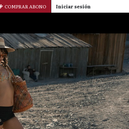
COMPRAR ABONO
Iniciar sesión
Palmarés
+ Cinemateca
EN
ES