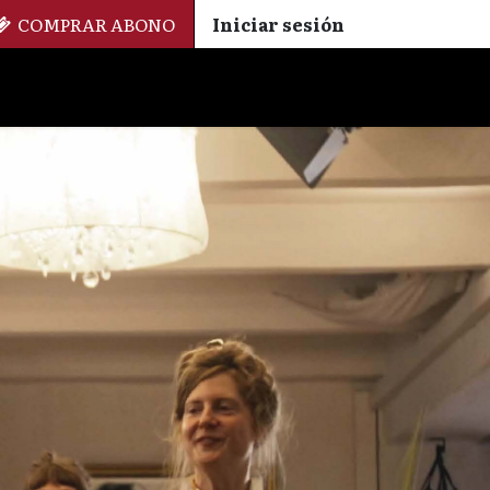
COMPRAR ABONO
Iniciar sesión
Palmarés
+ Cinemateca
EN
ES