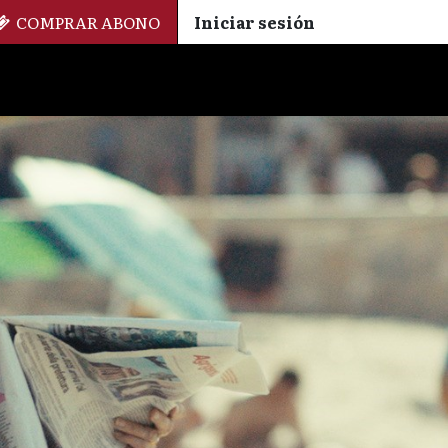
COMPRAR ABONO
Iniciar sesión
Palmarés
+ Cinemateca
EN
ES