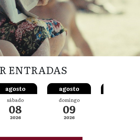
R ENTRADAS
agosto
agosto
agosto
sábado
domingo
lunes
08
09
10
2026
2026
2026