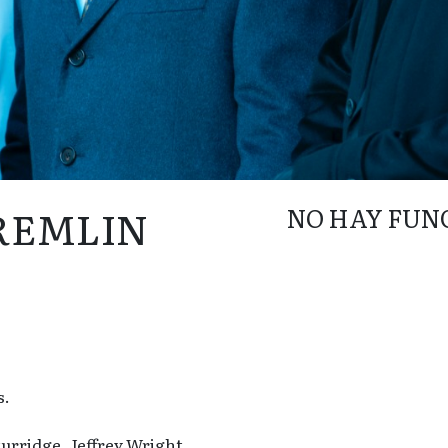
REMLIN
NO HAY FUN
s.
urridge, Jeffrey Wright,