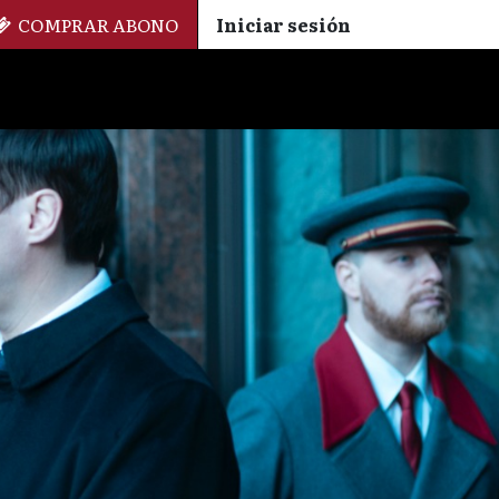
COMPRAR ABONO
Iniciar sesión
Palmarés
+ Cinemateca
EN
ES