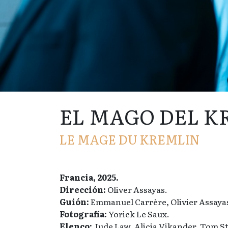
EL MAGO DEL K
LE MAGE DU KREMLIN
Francia, 2025.
Dirección:
Oliver Assayas.
Guión:
Emmanuel Carrère, Olivier Assaya
Fotografía:
Yorick Le Saux.
Elenco:
Jude Law, Alicia Vikander, Tom St