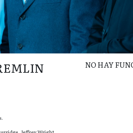
REMLIN
NO HAY FUN
s.
urridge, Jeffrey Wright,