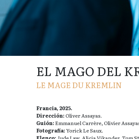
EL MAGO DEL K
LE MAGE DU KREMLIN
Francia, 2025.
Dirección:
Oliver Assayas.
Guión:
Emmanuel Carrère, Olivier Assaya
Fotografía:
Yorick Le Saux.
Elenco:
Jude Law, Alicia Vikander, Tom St