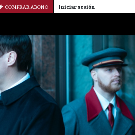
COMPRAR ABONO
Iniciar sesión
Palmarés
+ Cinemateca
EN
ES