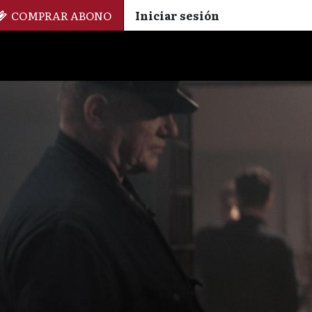
COMPRAR ABONO
Iniciar sesión
Palmarés
+ Cinemateca
EN
ES