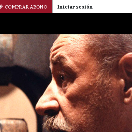
COMPRAR ABONO
Iniciar sesión
Palmarés
+ Cinemateca
EN
ES