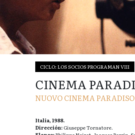
CICLO: LOS SOCIOS PROGRAMAN VIII
CINEMA PARAD
NUOVO CINEMA PARADISO
Italia, 1988.
Dirección:
Giuseppe Tornatore.
Elenco:
Philippe Noiret, Jacques Perrin, 