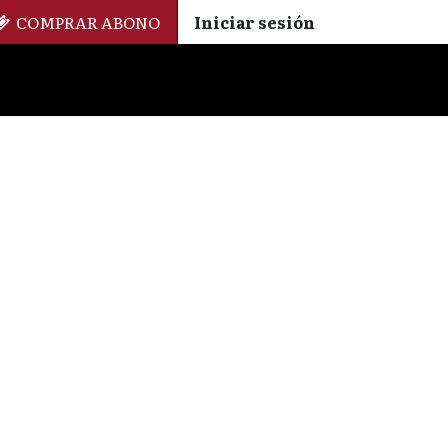
COMPRAR ABONO
Iniciar sesión
Palmarés
+ Cinemateca
EN
ES