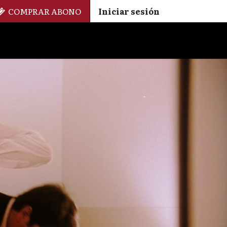
COMPRAR ABONO
Iniciar sesión
Palmarés
+ Cinemateca
EN
ES