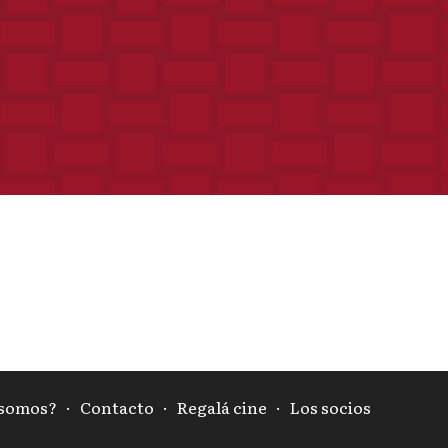
 somos?
·
Contacto
·
Regalá cine
·
Los socios