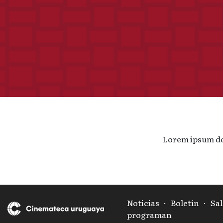
Lorem ipsum d
Noticias
·
Boletín
·
Sal
programan