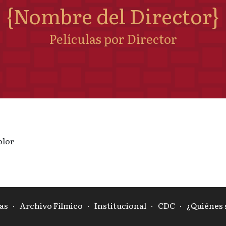
{Nombre del Director}
Películas por Director
olor
as
·
Archivo Fílmico
·
Institucional
·
CDC
·
¿Quiénes