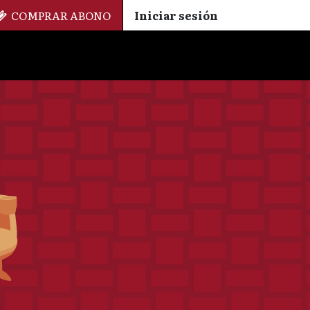
COMPRAR ABONO
Iniciar sesión
Palmarés
+ Cinemateca
EN
ES