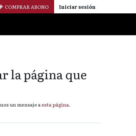
COMPRAR ABONO
Iniciar sesión
Palmarés
+ Cinemateca
EN
ES
r la página que
íenos un mensaje a
esta página
.