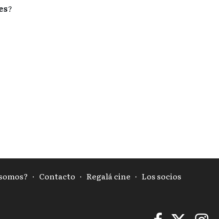
es
?
 somos?
·
Contacto
·
Regalá cine
·
Los socios