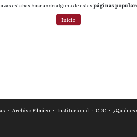
uizás estabas buscando alguna de estas
páginas popular
Inicio
as
·
Archivo Fílmico
·
Institucional
·
CDC
·
¿Quiénes